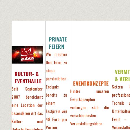
PRIVATE
FEIERN
Wir machen
Ihre Feier zu
einem
VERMI
KULTUR- &
& VER
persönlichen
EVENTHALLE
EVENTKONZEPTE
Ereignis
Setzen 
Seit September
Hinter unseren
bereits zu
professione
2007 bereichert
Eventkonzepten
einem
Technik 
eine Location der
verbergen sich die
Festpreis von
Unterhaltu
besonderen Art das
verschiedensten
48 Euro pro
Event – 
Kultur- und
Veranstaltungsideen.
Person
Veranstalt
Unterhaltungsleben