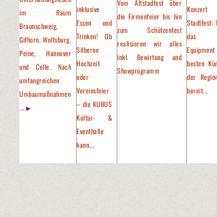
Vom Altstadfest über
inklusive
Konzer
im Raum
die Firmenfeier bis hin
Essen und
Stadtfest: 
Braunschweig,
zum Schützenfest
Trinken! Ob
das pa
Gifhorn, Wolfsburg,
realisieren wir alles
Silberne
Equipment
Peine, Hannover
inkl. Bewirtung und
Hochzeit
besten Kün
und Celle. Nach
Showprogramm
oder
der Regio
umfangreichen
Vereinsfeier
bereit...
Umbaumaßnahmen
– die KUBUS
...
Kultur- &
Eventhalle
kann...